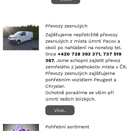
Převozy zesnulých
Zajišťujeme nepřetržitě převozy
zesnulých z místa úmrtí Pacov a
okolí po nahlášení na nonstop tel.
lince
+420 728 393 371, 737 519
367​.
Jsme schopni zajistit převoz
zemřelého z jakéhokoliv místa v ČR.
Převozy zesnulých zajišťujeme
pohřebním vozidlem Peugeot a
Chrysler.
Ochotně poradíme se vším při
úmrtí Vašich blízkých.
Více..
Pohřební sortiment