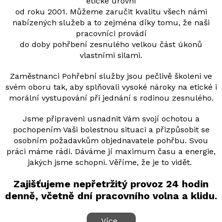
etické úrovni
od roku 2001. Můžeme zaručit kvalitu všech námi
nabízených služeb a to zejména díky tomu, že naši
pracovníci provádí
do doby pohřbení zesnulého velkou část úkonů
vlastními silami.
Zaměstnanci Pohřební služby jsou pečlivě školeni ve
svém oboru tak, aby splňovali vysoké nároky na etické i
morální vystupování při jednání s rodinou zesnulého.
Jsme připraveni usnadnit Vám svojí ochotou a
pochopením Vaši bolestnou situaci a přizpůsobit se
osobním požadavkům objednavatele pohřbu. Svou
práci máme rádi. Dáváme jí maximum času a energie,
jakých jsme schopni. Věříme, že je to vidět.
Zajišťujeme nepřetržitý provoz 24 hodin
denně, včetně dní pracovního volna a klidu.
Více..