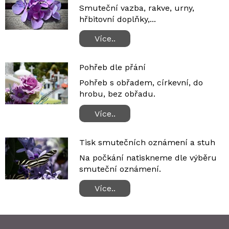
Smuteční vazba, rakve, urny,
hřbitovní doplňky,...
Více..
Pohřeb dle přání
Pohřeb s obřadem, církevní, do
hrobu, bez obřadu.
Více..
Tisk smutečních oznámení a stuh
Na počkání natiskneme dle výběru
smuteční oznámení.
Více..